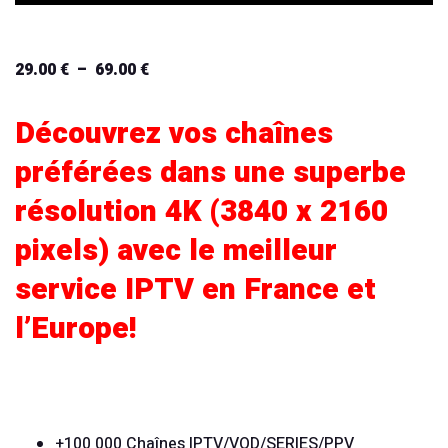
29.00
€
–
69.00
€
Plage
de
Découvrez vos chaînes
prix :
29.00 €
préférées dans une superbe
à
résolution 4K (3840 x 2160
69.00 €
pixels) avec le meilleur
service IPTV en France et
l’Europe!
+100 000 Chaînes IPTV/VOD/SERIES/PPV