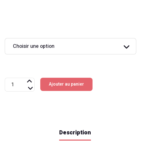
ÉCRANS
quantité
Ajouter au panier
de
IPTV
4
K
03
Description
MOIS