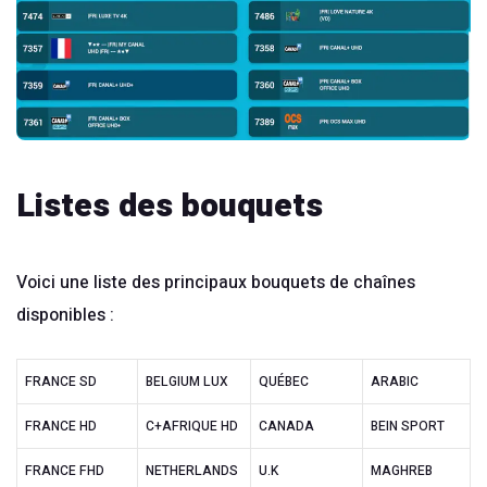
Listes des bouquets
Voici une liste des principaux bouquets de chaînes
disponibles :
FRANCE SD
BELGIUM LUX
QUÉBEC
ARABIC
FRANCE HD
C+AFRIQUE HD
CANADA
BEIN SPORT
FRANCE FHD
NETHERLANDS
U.K
MAGHREB