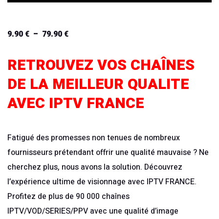
9.90
€
–
79.90
€
Plage
de
RETROUVEZ VOS CHAÎNES
prix :
9.90 €
DE LA MEILLEUR QUALITE
à
AVEC IPTV FRANCE
79.90 €
Fatigué des promesses non tenues de nombreux
fournisseurs prétendant offrir une qualité mauvaise ? Ne
cherchez plus, nous avons la solution. Découvrez
l’expérience ultime de visionnage avec IPTV FRANCE.
Profitez de plus de 90 000 chaînes
IPTV/VOD/SERIES/PPV avec une qualité d’image