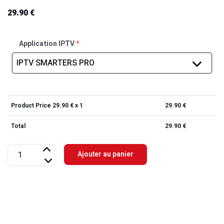
29.90
€
Application IPTV
*
Product Price
29.90
€ x 1
29.90
€
Total
29.90
€
quantité
Ajouter au panier
de
IPTV
FRANCE