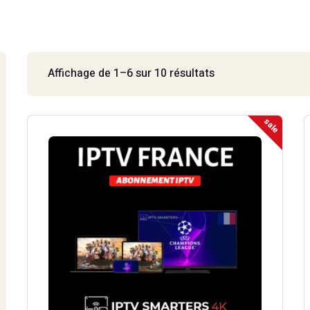
EMBOURG 4K
IPTV MAYOTTE 4K
EMBOURG
IPTV MAYOTTE
Affichage de 1–6 sur 10 résultats
sale
Ce
produit
a
plusieurs
variations.
Les
options
peuvent
être