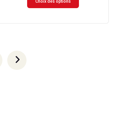
Choix des options
prix :
9.90 €
à
79.90 €