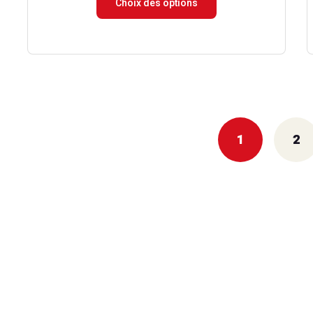
Choix des options
prix :
9.90 €
à
79.90 €
1
2