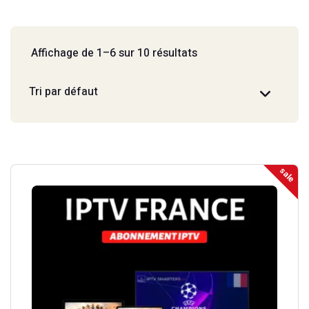
Affichage de 1–6 sur 10 résultats
sale
Ce
produit
a
plusieurs
variations.
Les
options