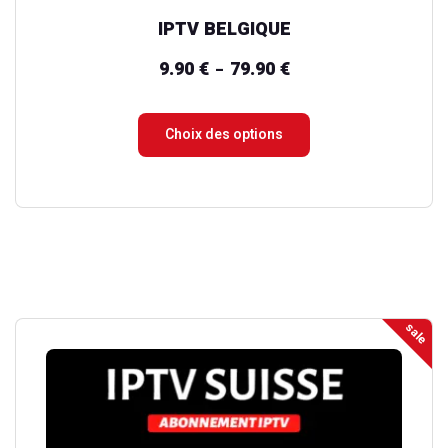
du
IPTV BELGIQUE
produit
9.90
€
79.90
€
Plage
–
de
prix :
Choix des options
9.90 €
à
79.90 €
sale
Ce
produit
a
plusieurs