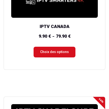
sur
la
page
du
IPTV CANADA
produit
9.90
€
79.90
€
Plage
–
de
prix :
Choix des options
9.90 €
à
79.90 €
sale
Ce
produit