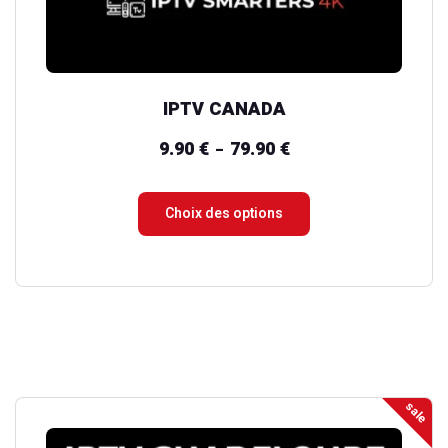
sur
la
page
du
IPTV CANADA
produit
9.90
€
79.90
€
Plage
–
de
prix :
Choix des options
9.90 €
à
79.90 €
sale
Ce
produit