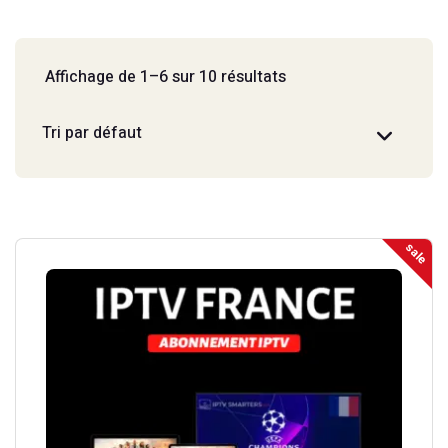
Affichage de 1–6 sur 10 résultats
sale
Ce
produit
a
plusieurs
variations.
Les
options