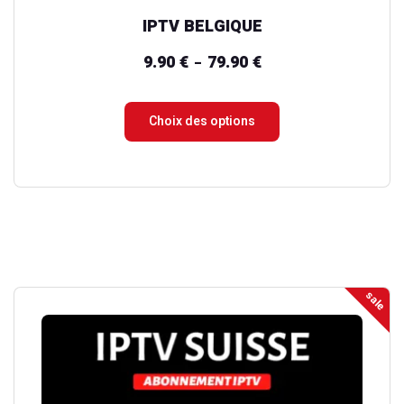
du
IPTV BELGIQUE
produit
9.90
€
79.90
€
Plage
–
de
prix :
Choix des options
9.90 €
à
79.90 €
sale
Ce
produit
a
plusieurs