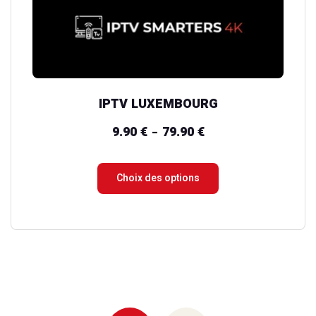
choisies
sur
la
page
du
IPTV LUXEMBOURG
produit
9.90
€
79.90
€
Plage
–
de
prix :
Choix des options
9.90 €
à
79.90 €