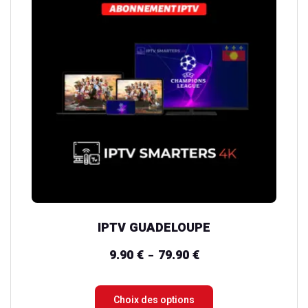
plusieurs
variations.
Les
options
peuvent
être
choisies
sur
la
page
du
IPTV GUADELOUPE
produit
9.90
€
79.90
€
Plage
–
de
prix :
Choix des options