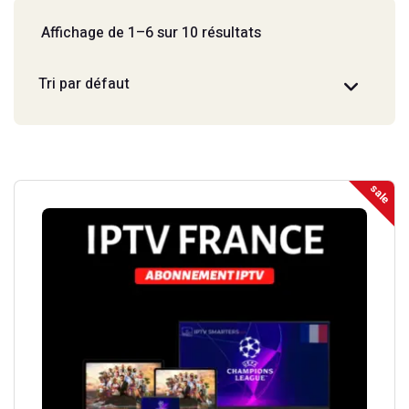
Affichage de 1–6 sur 10 résultats
sale
Ce
produit
a
plusieurs
variations.
Les
options
peuvent