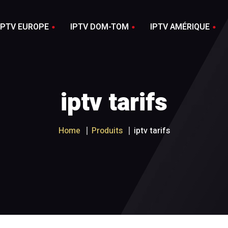
IPTV EUROPE
IPTV DOM-TOM
IPTV AMÉRIQUE
IPTV USA 4K
CE 4K
IPTV RÉUNION 4K
iptv tarifs
IPTV USA
NCE
IPTV RÉUNION
IPTV CANADA 4K
IQUE 4K
IPTV GUADELOUPE 4K
Home
Produits
iptv tarifs
IPTV CANADA
GIQUE
IPTV GUADELOUPE
SE 4K
IPTV MARTINIQUE 4K
SE
IPTV MARTINIQUE