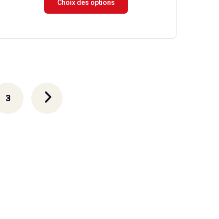
Choix des options
prix :
15.00 €
à
174.90 €
3