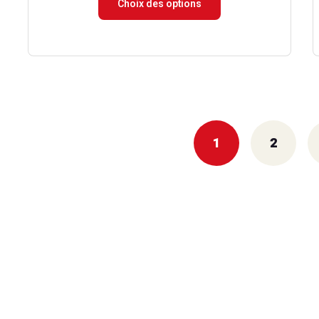
Choix des options
prix :
15.00 €
à
174.90 €
1
2