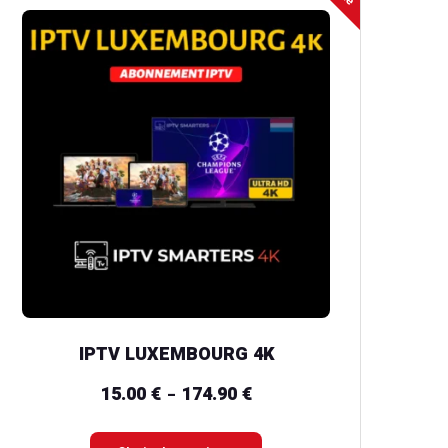
produit
a
plusieurs
variations.
Les
options
peuvent
être
choisies
sur
la
IPTV LUXEMBOURG 4K
page
du
15.00
€
174.90
€
Plage
–
produit
de