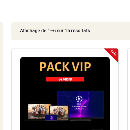
EMBOURG 4K
IPTV MAYOTTE 4K
EMBOURG
IPTV MAYOTTE
Affichage de 1–6 sur 15 résultats
sale