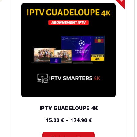
produit
a
plusieurs
variations.
Les
options
peuvent
être
choisies
sur
la
IPTV GUADELOUPE 4K
page
du
15.00
€
174.90
€
Plage
–
produit
de