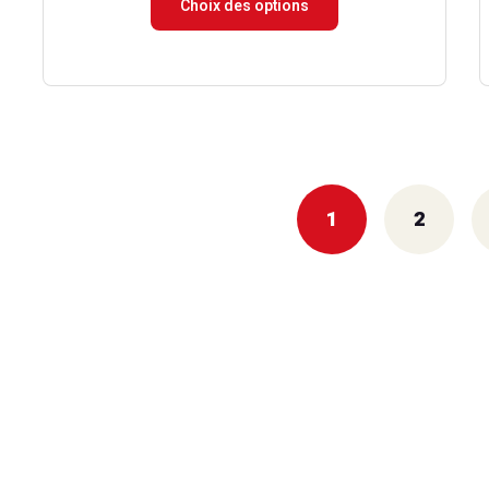
Choix des options
prix :
15.00 €
à
174.90 €
1
2