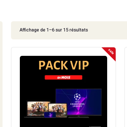
EMBOURG 4K
IPTV MAYOTTE 4K
EMBOURG
IPTV MAYOTTE
Affichage de 1–6 sur 15 résultats
sale