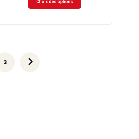
Choix des options
prix :
15.00 €
à
174.90 €
3