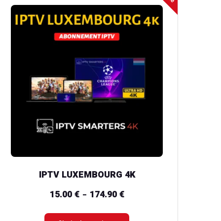
produit
a
plusieurs
variations.
Les
options
peuvent
être
choisies
sur
la
IPTV LUXEMBOURG 4K
page
du
15.00
€
174.90
€
Plage
–
produit
de