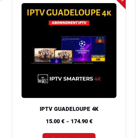
produit
a
plusieurs
variations.
Les
options
peuvent
être
choisies
sur
la
IPTV GUADELOUPE 4K
page
du
15.00
€
174.90
€
Plage
–
produit
de