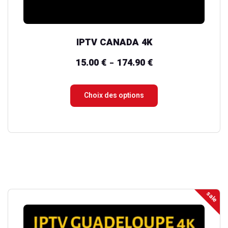
la
page
du
IPTV CANADA 4K
produit
15.00
€
174.90
€
Plage
–
de
prix :
Choix des options
15.00 €
à
174.90 €
sale
Ce
produit
a