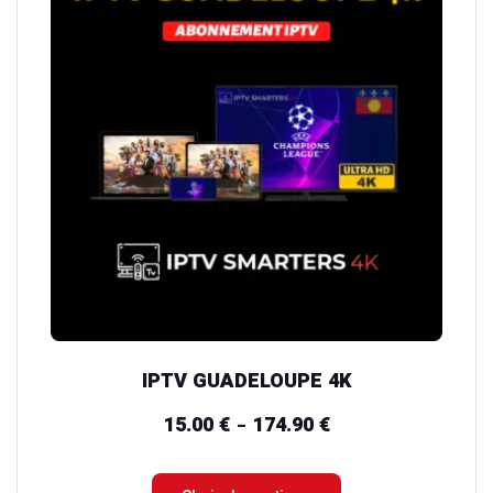
plusieurs
variations.
Les
options
peuvent
être
choisies
sur
la
page
du
IPTV GUADELOUPE 4K
produit
15.00
€
174.90
€
Plage
–
de
prix :