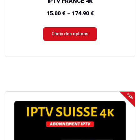
IPTV FRANCE 4K
produit
15.00
€
174.90
€
Plage
–
de
prix :
Choix des options
15.00 €
à
174.90 €
sale
Ce
produit
a
plusieurs
variations.