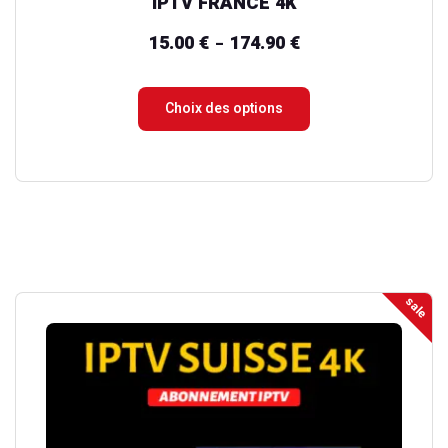
IPTV FRANCE 4K
produit
15.00
€
174.90
€
Plage
–
de
prix :
Choix des options
15.00 €
à
174.90 €
sale
Ce
produit
a
plusieurs
variations.