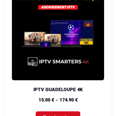
plusieurs
variations.
Les
options
peuvent
être
choisies
sur
la
page
du
IPTV GUADELOUPE 4K
produit
15.00
€
174.90
€
Plage
–
de
prix :