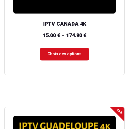
la
page
du
IPTV CANADA 4K
produit
15.00
€
174.90
€
Plage
–
de
prix :
Choix des options
15.00 €
à
174.90 €
sale
Ce
produit
a