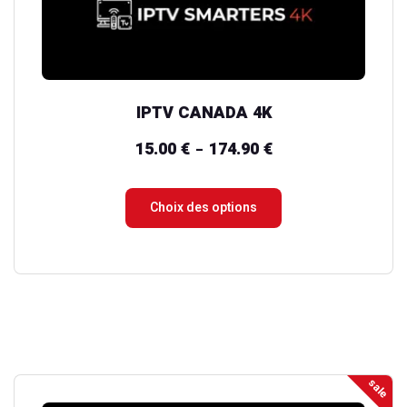
sur
la
page
du
IPTV CANADA 4K
produit
15.00
€
174.90
€
Plage
–
de
prix :
Choix des options
15.00 €
à
174.90 €
sale
Ce