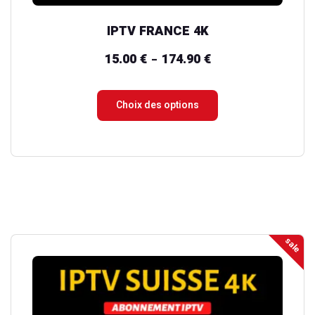
du
IPTV FRANCE 4K
produit
15.00
€
174.90
€
Plage
–
de
prix :
Choix des options
15.00 €
à
174.90 €
sale
Ce
produit
a
plusieurs