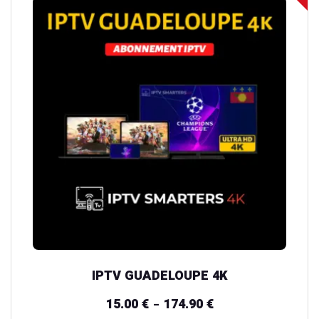
produit
a
plusieurs
variations.
Les
options
peuvent
être
choisies
sur
la
page
du
IPTV GUADELOUPE 4K
produit
15.00
€
174.90
€
Plage
–