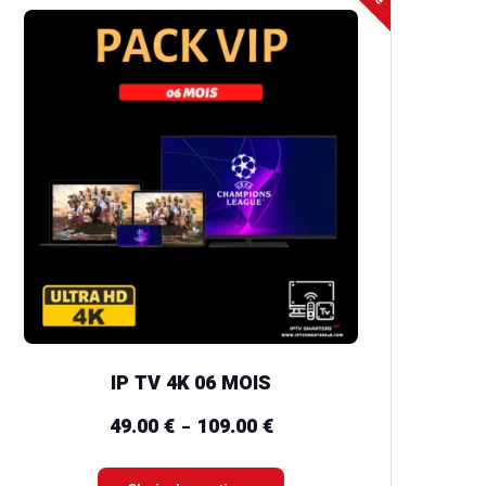
produit
a
plusieurs
variations.
Les
options
peuvent
être
choisies
sur
la
IP TV 4K 06 MOIS
page
du
49.00
€
109.00
€
Plage
–
produit
de