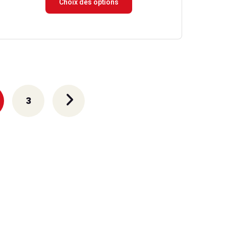
Choix des options
prix :
49.00 €
à
109.00 €
3