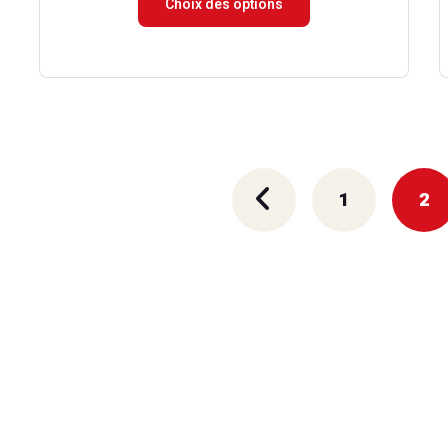
Choix des options
prix :
29.00 €
à
69.00 €
1
2