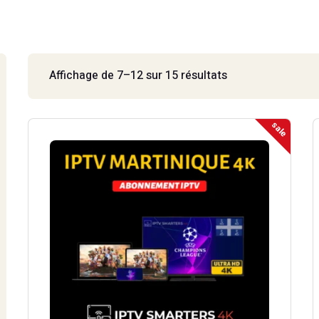
EMBOURG 4K
IPTV MAYOTTE 4K
EMBOURG
IPTV MAYOTTE
Affichage de 7–12 sur 15 résultats
sale
Ce
produit
a
plusieurs
variations.
Les
options
peuvent
être