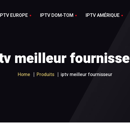
IPTV EUROPE
IPTV DOM-TOM
IPTV AMÉRIQUE
IPTV USA 4K
CE 4K
IPTV RÉUNION 4K
tv meilleur fourniss
IPTV USA
NCE
IPTV RÉUNION
IPTV CANADA 4K
IQUE 4K
IPTV GUADELOUPE 4K
Home
Produits
iptv meilleur fournisseur
IPTV CANADA
GIQUE
IPTV GUADELOUPE
SE 4K
IPTV MARTINIQUE 4K
SE
IPTV MARTINIQUE